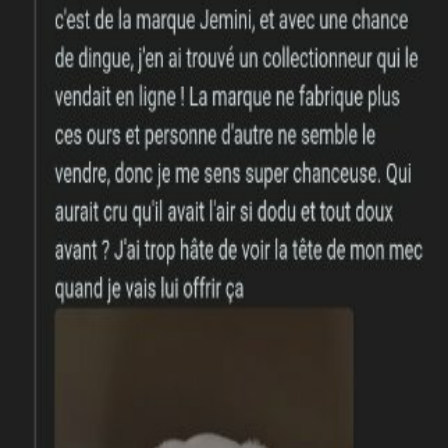
WhatsApp
Partager
Je l'ai perdu il y a plus de 15 ans et sur un forum il serait de la
marque Jemini...
Intéressé par cette annonce ?
Vous reconnaissez ce doudou ou vous pensez le connaître ?
Contactez
Besançon
via le formulaire ci-dessous. Votre email reste
privé.
Votre email n'est pas affiché publiquement.
Besançon
recevra votre
message par email et pourra vous répondre directement.
Votre nom
Votre email
Votre message