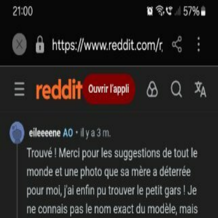
Nos doudous
Annonces
Accueil
Annonces doudous perdus/trouvés
Ours en peluche blanc bleu et rose avec un bavoir
Retour aux annonces
Publiée le
29 avril 2026
·
Dijon (Bourgogne-Franche-Comté)
Ours en peluche blanc bleu et rose avec
un bavoir
Perdu