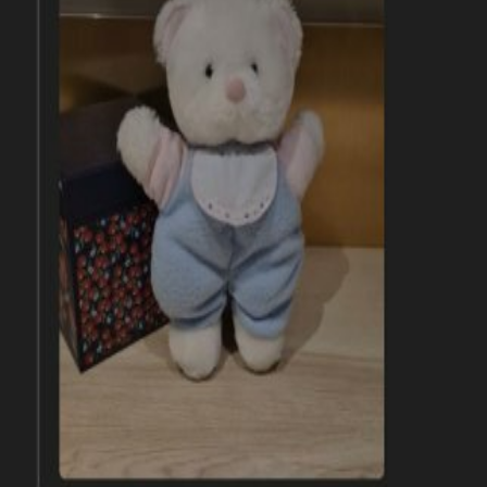
Concernant :
Ours en peluche blanc bleu et rose avec un bavoir
Envoyer mon message à
Besançon
Mister Doudou facilite la mise en relation entre personnes ayant
perdu ou trouvé un doudou. Nous ne participons pas aux échanges
et ne garantissons pas le résultat.
Votre spécialiste du doudou perdu depuis 2007. Retrouvez le
compagnon de vos enfants parmi notre large sélection.
Navigation
Nos doudous
Mes favoris
Toutes les marques
Annonces doudous
Doudou perdu
Aide & FAQ
À propos
Blog
Informations