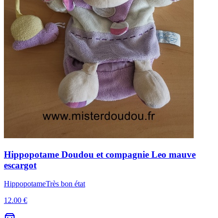
Hippopotame
Doudou et compagnie
Leo mauve
escargot
Hippopotame
Très bon état
12.00 €