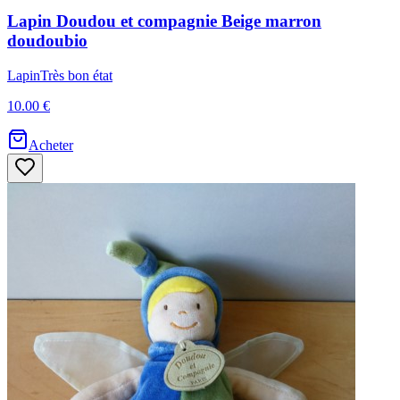
Lapin
Doudou et compagnie
Beige marron
doudoubio
Lapin
Très bon état
10.00 €
Acheter