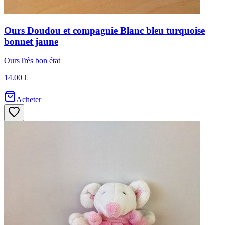
Ours
Doudou et compagnie
Blanc bleu turquoise
bonnet jaune
Ours
Très bon état
14.00 €
Acheter