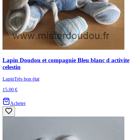
Lapin
Doudou et compagnie
Bleu blanc d activite
celestin
Lapin
Très bon état
15.00 €
Acheter