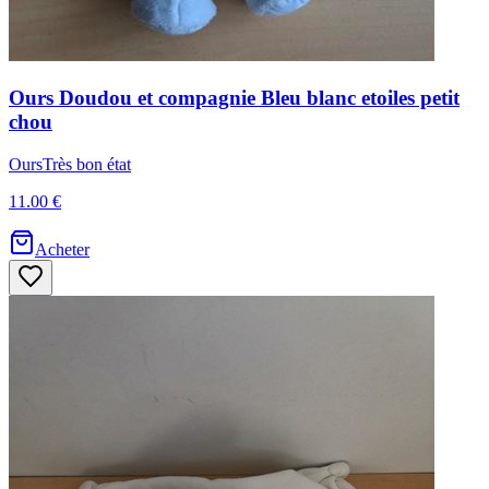
Ours
Doudou et compagnie
Bleu blanc etoiles petit
chou
Ours
Très bon état
11.00 €
Acheter