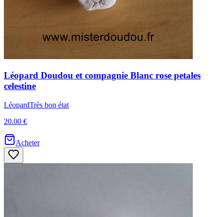
Léopard
Doudou et compagnie
Blanc rose petales
celestine
Léopard
Très bon état
20.00 €
Acheter