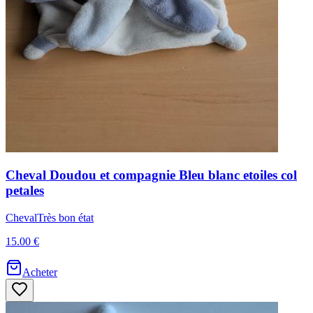
Cheval
Doudou et compagnie
Bleu blanc etoiles col
petales
Cheval
Très bon état
15.00 €
Acheter