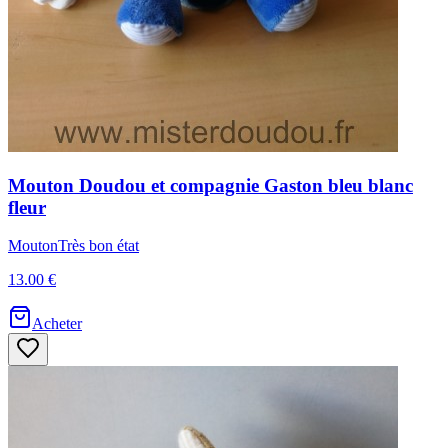
Mouton
Doudou et compagnie
Gaston bleu blanc
fleur
Mouton
Très bon état
13.00 €
Acheter