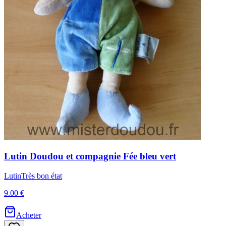
Lutin
Doudou et compagnie
Fée bleu vert
Lutin
Très bon état
9.00 €
Acheter