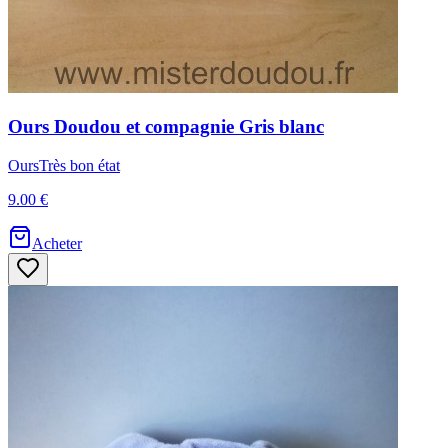
Ours
Doudou et compagnie
Gris blanc
Ours
Très bon état
9.00 €
Acheter