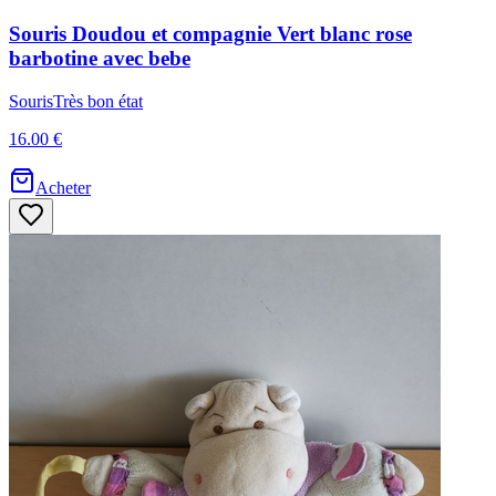
Souris
Doudou et compagnie
Vert blanc rose
barbotine avec bebe
Souris
Très bon état
16.00 €
Acheter