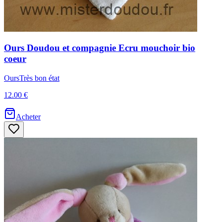
Ours
Doudou et compagnie
Ecru mouchoir bio
coeur
Ours
Très bon état
12.00 €
Acheter