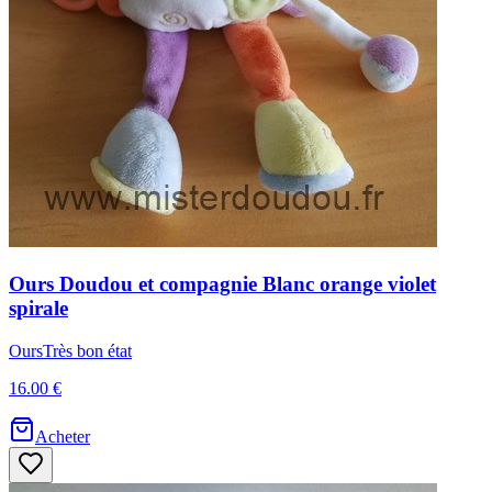
Ours
Doudou et compagnie
Blanc orange violet
spirale
Ours
Très bon état
16.00 €
Acheter