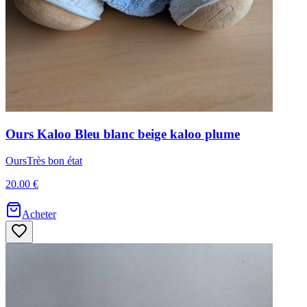
Ours
Kaloo
Bleu blanc beige kaloo plume
Ours
Très bon état
20.00 €
Acheter