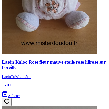
Lapin
Kaloo
Rose fleur mauve etoile rose lilirose sur
l oreille
Lapin
Très bon état
15.00 €
Acheter