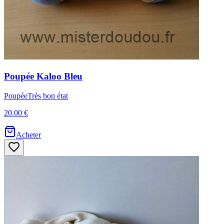
Poupée
Kaloo
Bleu
Poupée
Très bon état
20.00 €
Acheter