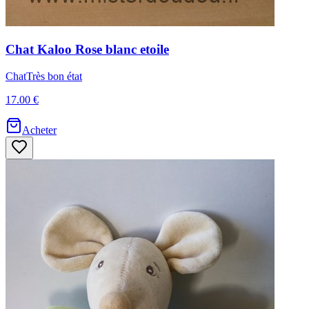
Chat
Kaloo
Rose blanc etoile
Chat
Très bon état
17.00 €
Acheter