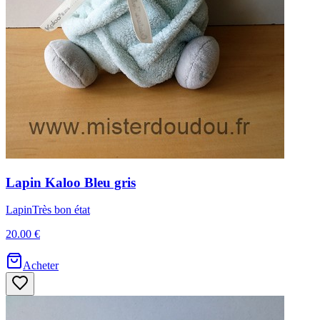
Lapin
Kaloo
Bleu gris
Lapin
Très bon état
20.00 €
Acheter