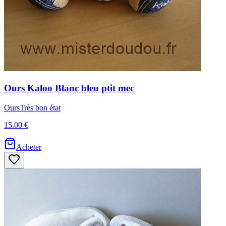
Ours
Kaloo
Blanc bleu ptit mec
Ours
Très bon état
15.00 €
Acheter