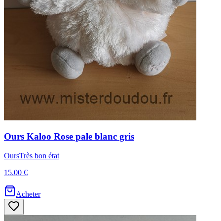
Ours
Kaloo
Rose pale blanc gris
Ours
Très bon état
15.00 €
Acheter