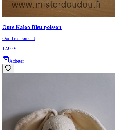
Ours
Kaloo
Bleu poisson
Ours
Très bon état
12.00 €
Acheter