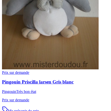
Prix sur demande
Pingouin
Priscilla larsen
Gris blanc
Pingouin
Très bon état
Prix sur demande
Me prévenir du prix