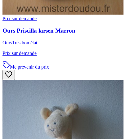
Prix sur demande
Ours
Priscilla larsen
Marron
Ours
Très bon état
Prix sur demande
Me prévenir du prix