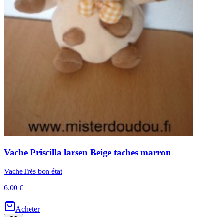
Vache
Priscilla larsen
Beige taches marron
Vache
Très bon état
6.00 €
Acheter