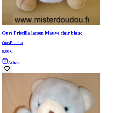
Ours
Priscilla larsen
Mauve clair blanc
Ours
Bon état
8.00 €
Acheter