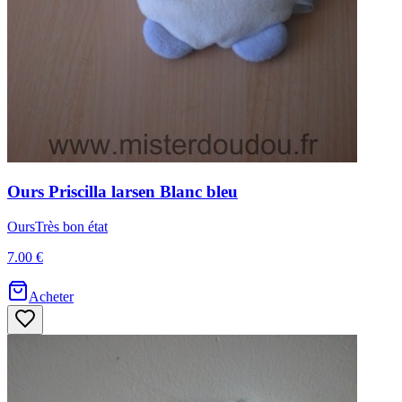
Ours
Priscilla larsen
Blanc bleu
Ours
Très bon état
7.00 €
Acheter