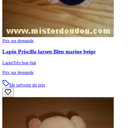
Prix sur demande
Lapin
Priscilla larsen
Bleu marine beige
Lapin
Très bon état
Prix sur demande
Me prévenir du prix