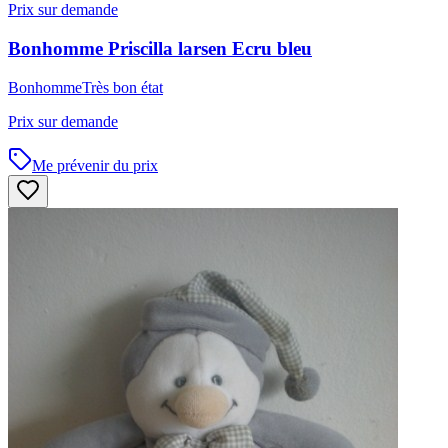
Prix sur demande
Bonhomme
Priscilla larsen
Ecru bleu
Bonhomme
Très bon état
Prix sur demande
Me prévenir du prix