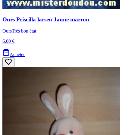
Ours
Priscilla larsen
Jaune marron
Ours
Très bon état
6.00 €
Acheter