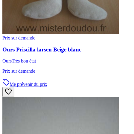
Prix sur demande
Ours
Priscilla larsen
Beige blanc
Ours
Très bon état
Prix sur demande
Me prévenir du prix