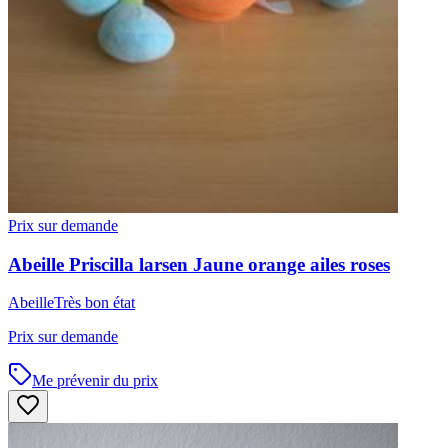
Prix sur demande
Abeille
Priscilla larsen
Jaune orange ailes roses
Abeille
Très bon état
Prix sur demande
Me prévenir du prix