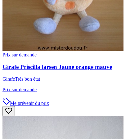
Prix sur demande
Girafe
Priscilla larsen
Jaune orange mauve
Girafe
Très bon état
Prix sur demande
Me prévenir du prix