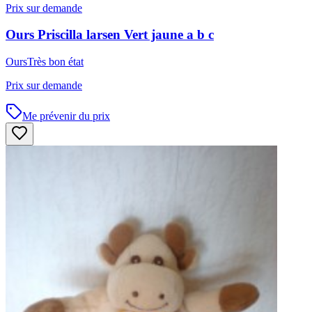
Prix sur demande
Ours
Priscilla larsen
Vert jaune a b c
Ours
Très bon état
Prix sur demande
Me prévenir du prix