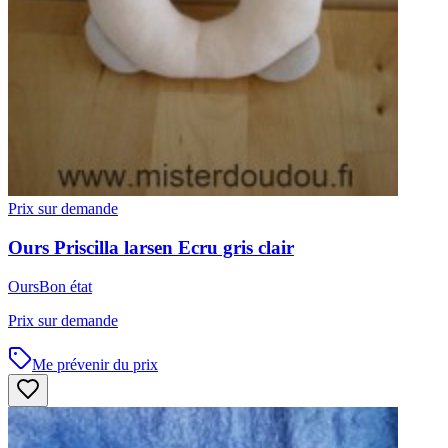
Prix sur demande
Ours
Priscilla larsen
Ecru gris clair
Ours
Bon état
Prix sur demande
Me prévenir du prix