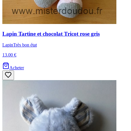
Lapin
Tartine et chocolat
Tricot rose gris
Lapin
Très bon état
13.00 €
Acheter