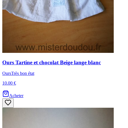
Ours
Tartine et chocolat
Beige lange blanc
Ours
Très bon état
10.00 €
Acheter