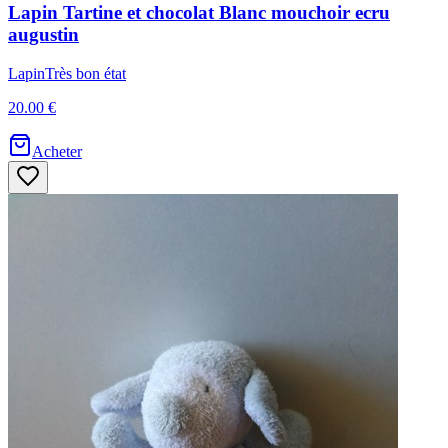
Lapin
Tartine et chocolat
Blanc mouchoir ecru
augustin
Lapin
Très bon état
20.00 €
Acheter