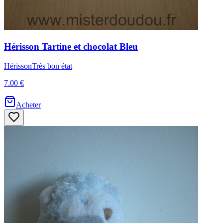
Hérisson
Tartine et chocolat
Bleu
Hérisson
Très bon état
7.00 €
Acheter