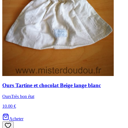
Ours
Tartine et chocolat
Beige lange blanc
Ours
Très bon état
10.00 €
Acheter