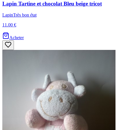
Lapin
Tartine et chocolat
Bleu beige tricot
Lapin
Très bon état
11.00 €
Acheter