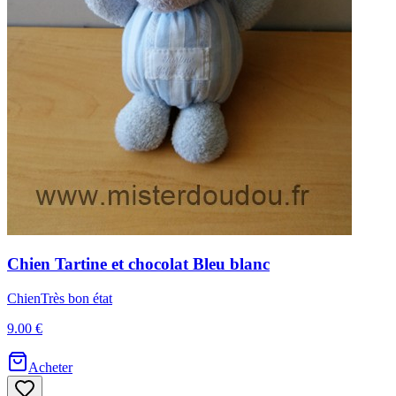
Chien
Tartine et chocolat
Bleu blanc
Chien
Très bon état
9.00 €
Acheter