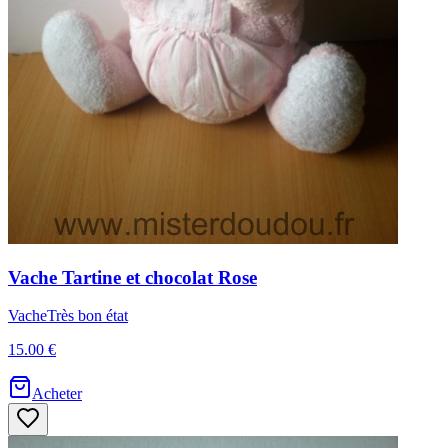
Vache
Tartine et chocolat
Rose
Vache
Très bon état
15.00 €
Acheter