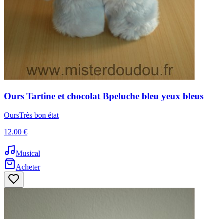
Ours
Tartine et chocolat
Bpeluche bleu yeux bleus
Ours
Très bon état
12.00 €
Musical
Acheter