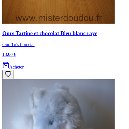
Ours
Tartine et chocolat
Bleu blanc raye
Ours
Très bon état
13.00 €
Acheter