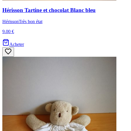
Hérisson
Tartine et chocolat
Blanc bleu
Hérisson
Très bon état
9.00 €
Acheter