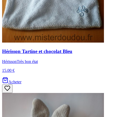
Hérisson
Tartine et chocolat
Bleu
Hérisson
Très bon état
15.00 €
Acheter