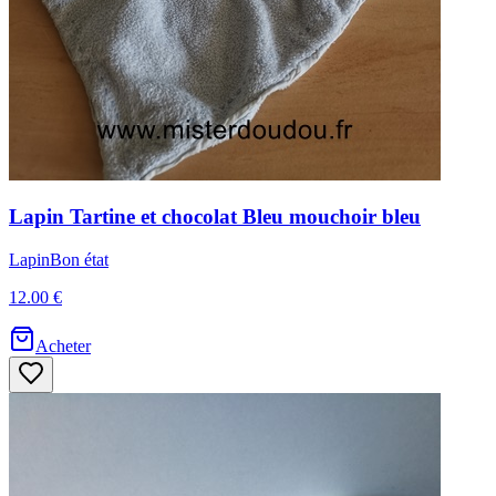
Lapin
Tartine et chocolat
Bleu mouchoir bleu
Lapin
Bon état
12.00 €
Acheter