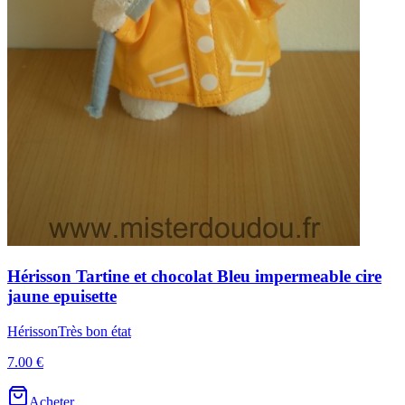
Hérisson
Tartine et chocolat
Bleu impermeable cire
jaune epuisette
Hérisson
Très bon état
7.00 €
Acheter